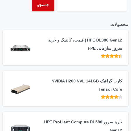
جستجو
محصولات
HPE DL380 Gen12 | قیمت، کانفیگ و خرید
سرور سازمانی HPE
امتیاز
از 5
کارت گرافیک NVIDIA H200 NVL 141GB
Tensor Core
امتیاز
از
5
خرید سرور HPE ProLiant Compute DL580
Gen12