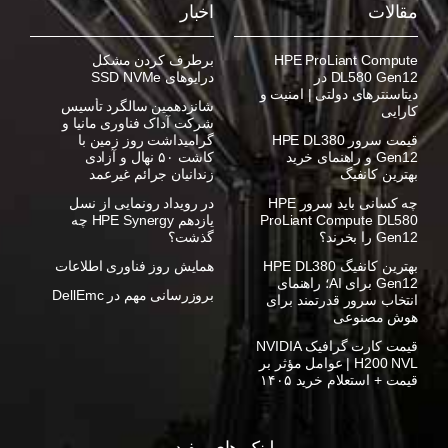
مقالات
اخبار
HPE ProLiant Compute
برطرف کردن مشکل
DL580 Gen12 در
درایوهای SSD NVMe
دیتاسنترهای دولتی | امنیت و
شانزدهمین سالگرد تأسیس
کارایی
شرکت آداک فناوری مانیا و
قیمت سرور HPE DL380
گرامیداشت روز زمین با
Gen12 و راهنمای خرید
کاشت ۵۰ نهال و آزادی
بهترین کانفیگ
زندانیان جرائم غیرعمد
چه کسانی باید سرور HPE
در رویداد رونمایی از نسل
ProLiant Compute DL580
یازدهم HPE Synergy چه
Gen12 را بخرند؟
گذشت؟
بهترین کانفیگ HPE DL380
همایش روز فناوری اطلاعات
Gen12 برای AI؛ راهنمای
بروزرسانی مهم در DellEmc
انتخاب سرور قدرتمند برای
هوش مصنوعی
قیمت کارت گرافیک NVIDIA
H200 NVL | عوامل مؤثر بر
قیمت + استعلام خرید ۱۴۰۵
لینک های مفید