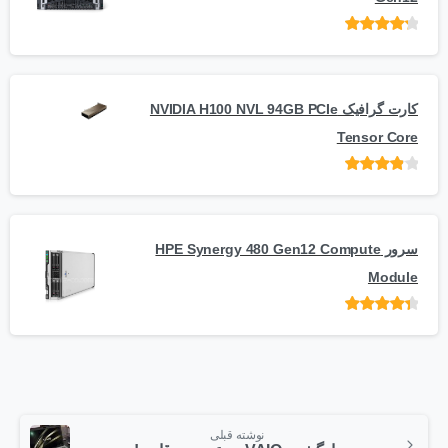
امتیاز
از 5
کارت گرافیک NVIDIA H100 NVL 94GB PCIe
Tensor Core
امتیاز
از
5
سرور HPE Synergy 480 Gen12 Compute
Module
امتیاز
از 5
نوشته قبلی