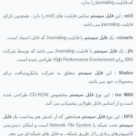
که قابلیت
journaling
را ندارد.
ext3
:
این
فایل سیستم
تمامی قابلیت های
ext2
را دارد ، همچنین دارای
قابلیت
journaling
می باشد.
reiserfs
:
یک
فایل سیستم
با قابلیت
Journaling
که قابل اعتماد است.
jfs
:
یک
فایل سیستم
با قابلیت
Journaling
می باشد که توسط شرکت
IBM
برای
High Performance Environment
طراحی شده است.
Msdos
:
این
فایل سیستم
متعلق به شرکت مایکروسافت برای
محصولات خود می باشد.
iso 9660
:
این نوع
فایل سیستم
مخصوص
CD-ROM
طراحی شده
است و از اسامی فایل طولانی پشتیبانی می کند.
NFS
:
این نوع
فایل سیستم
همانطور که از نامش هم پیداست یک
فایل
سیستم
تحت شبکه یا
Network File System
است و امکان دسترسی
کامپیوترهای زیادی را از طریق شبکه ، به فایل های شبکه ای می دهد.