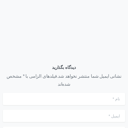
بهترین کانفیگ HPE DL380 Gen12 برای AI؛ راهنمای انتخاب
سرور قدرتمند برای هوش مصنوعی
تیر ۳۱, ۱۴۰۵
دیدگاه بگذارید
نشانی ایمیل شما منتشر نخواهد شد.فیلدهای الزامی با * مشخص
شده‌اند
نام
*
ایمیل
*