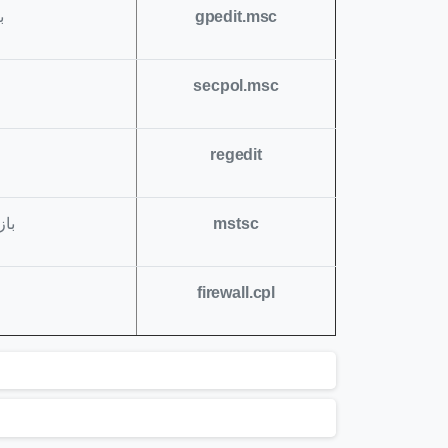
gpedit.msc
ب
secpol.msc
regedit
mstsc
با
firewall.cpl