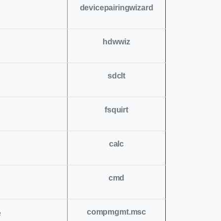
devicepairingwizard
hdwwiz
sdclt
fsquirt
calc
cmd
compmgmt.msc
ب