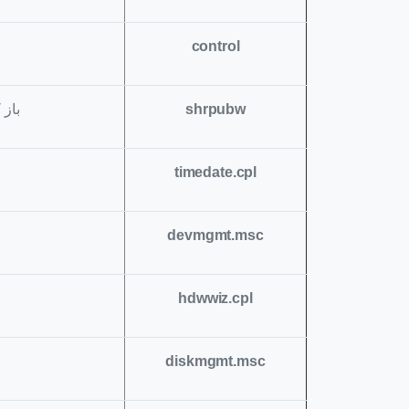
control
shrpubw
باز
timedate.cpl
devmgmt.msc
hdwwiz.cpl
diskmgmt.msc