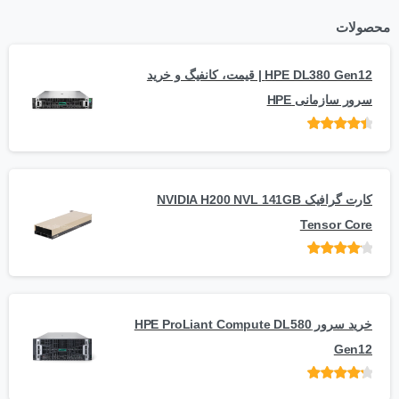
محصولات
HPE DL380 Gen12 | قیمت، کانفیگ و خرید
سرور سازمانی HPE
امتیاز
از 5
کارت گرافیک NVIDIA H200 NVL 141GB
Tensor Core
امتیاز
از
5
خرید سرور HPE ProLiant Compute DL580
Gen12
امتیاز
از 5