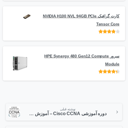
کارت گرافیک NVIDIA H100 NVL 94GB PCIe
Tensor Core
امتیاز
از
5
سرور HPE Synergy 480 Gen12 Compute
Module
امتیاز
از 5
نوشته قبلی
دوره آموزشی Cisco CCNA – آموزش دستورات سیسکو (قسمت اول)