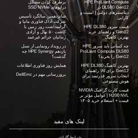
HPE ProLiant Compute
برطرف کردن مشکل
DL580 Gen12 در
درایوهای SSD NVMe
دیتاسنترهای دولتی | امنیت و
شانزدهمین سالگرد تأسیس
کارایی
شرکت آداک فناوری مانیا و
قیمت سرور HPE DL380
گرامیداشت روز زمین با
Gen12 و راهنمای خرید
کاشت ۵۰ نهال و آزادی
بهترین کانفیگ
زندانیان جرائم غیرعمد
چه کسانی باید سرور HPE
در رویداد رونمایی از نسل
ProLiant Compute DL580
یازدهم HPE Synergy چه
Gen12 را بخرند؟
گذشت؟
بهترین کانفیگ HPE DL380
همایش روز فناوری اطلاعات
Gen12 برای AI؛ راهنمای
بروزرسانی مهم در DellEmc
انتخاب سرور قدرتمند برای
هوش مصنوعی
قیمت کارت گرافیک NVIDIA
H200 NVL | عوامل مؤثر بر
قیمت + استعلام خرید ۱۴۰۵
لینک های مفید
شرایط گارانتی