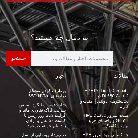
به دنبال چه هستید؟
جستجو
مقالات
اخبار
HPE ProLiant Compute
برطرف کردن مشکل
DL580 Gen12 در
درایوهای SSD NVMe
دیتاسنترهای دولتی | امنیت و
شانزدهمین سالگرد تأسیس
کارایی
شرکت آداک فناوری مانیا و
قیمت سرور HPE DL380
گرامیداشت روز زمین با
Gen12 و راهنمای خرید
کاشت ۵۰ نهال و آزادی
بهترین کانفیگ
زندانیان جرائم غیرعمد
چه کسانی باید سرور HPE
در رویداد رونمایی از نسل