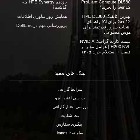
ProLiant Compute DL580
یازدهم HPE Synergy چه
Gen12 را بخرند؟
گذشت؟
بهترین کانفیگ HPE DL380
همایش روز فناوری اطلاعات
Gen12 برای AI؛ راهنمای
بروزرسانی مهم در DellEmc
انتخاب سرور قدرتمند برای
هوش مصنوعی
قیمت کارت گرافیک NVIDIA
H200 NVL | عوامل مؤثر بر
قیمت + استعلام خرید ۱۴۰۵
لینک های مفید
شرایط گارانتی
بررسی اعتبار ایزو
بررسی اعتبار گارانتی
ثبت شکایت
پیگیری سفارش
سامانه irangs.ir