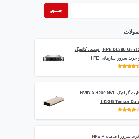
جستجو
ولات
HPE DL380 Gen12 | قیمت، کانفیگ
 خرید سرور سازمانی HPE
امتیاز
از 5
کارت گرافیک NVIDIA H200 NVL
141GB Tensor Cor
امتیاز
از
5
خرید سرور HPE ProLiant