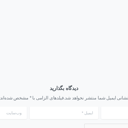
Arti
وبلاگ
بهترین کانفیگ HPE DL380
چه کسانی باید سرور HPE
Gen12 برای AI؛ راهنمای
ProLiant Compute D
انتخاب سرور قدرتمند برای
بخرند؟
هوش مصنوعی
 ۴, ۱۴۰۵
تیر ۳۱, ۱۴۰۵
دیدگاه بگذارید
شانی ایمیل شما منتشر نخواهد شد.فیلدهای الزامی با * مشخص شده‌اند
ایمیل
*
وب‌سایت