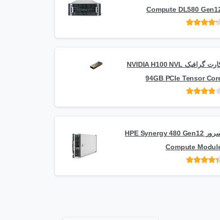
Compute DL580 Gen1
امتیاز
از 5
کارت گرافیک NVIDIA H100 NVL
94GB PCIe Tensor Cor
امتیاز
از
5
سرور HPE Synergy 480 Gen12
Compute Modul
امتیاز
از 5