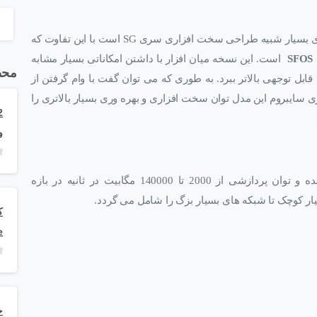
متوجه می شویم طراحی این سری بسیار شبیه طراحی سخت افزاری سری SG است با این تفاوت که
است. این نسخه میان افزار با داشتن امکاناتی بسیار مشابه
محص
ابل توجهی بالاتر ببرد. به طوری که می توان گفت با وام گرفتن از
ری SG و قدرت نرم افزاری سایبروم این مدل توان سخت افزاری و بهره وری بسیار بالاتری را
و
از طرفی این سری با 19 مدل سخت افزاری ارائه شده و توان پردازشی از 2000 تا 140000 مگابیت در ثانیه در بازه
ار کوچک تا شبکه های بسیار بزگ را شامل می گردد.
e