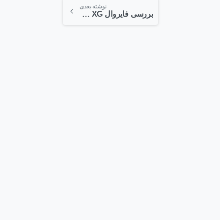
نوشته بعدی
بررسی فایروال XG سوفوس قسمت 2
0
0