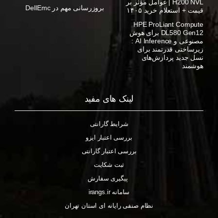
H200 NVL | عوامل مؤثر بر
بروزرسانی مهم در DellEmc
قیمت + استعلام خرید ۱۴۰۵
HPE ProLiant Compute
DL580 Gen12 برای هوش
مصنوعی و AI Inference :
زیرساختی قدرتمند برای
نسل جدید پردازش‌های
هوشمند
لینک های مفید
شرایط گارانتی
بررسی اعتبار ایزو
بررسی اعتبار گارانتی
ثبت شکایت
پیگیری سفارش
سامانه irangs.ir
نظام صنفی رایانه ای استان تهران