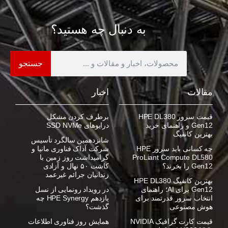
به دنبال چه هستید؟
جستجو
مقالات
اخبار
قیمت سرور HPE DL380
برطرف کردن مشکل
Gen12 و راهنمای خرید
درایوهای SSD NVMe
بهترین کانفیگ
شانزدهمین سالگرد تأسیس
چه کسانی باید سرور HPE
شرکت آداک فناوری مانیا و
ProLiant Compute DL580
گرامیداشت روز زمین با
Gen12 را بخرند؟
کاشت ۵۰ نهال و آزادی
زندانیان جرائم غیرعمد
بهترین کانفیگ HPE DL380
Gen12 برای AI؛ راهنمای
در رویداد رونمایی از نسل
انتخاب سرور قدرتمند برای
یازدهم HPE Synergy چه
هوش مصنوعی
گذشت؟
قیمت کارت گرافیک NVIDIA
همایش روز فناوری اطلاعات