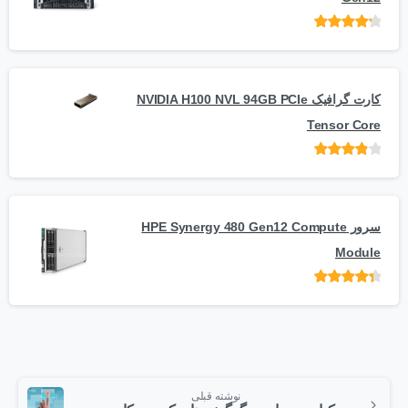
امتیاز
از 5
کارت گرافیک NVIDIA H100 NVL 94GB PCIe
Tensor Core
امتیاز
از
5
سرور HPE Synergy 480 Gen12 Compute
Module
امتیاز
از 5
نوشته قبلی