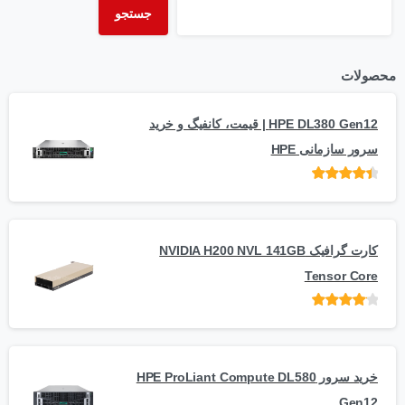
جستجو
محصولات
HPE DL380 Gen12 | قیمت، کانفیگ و خرید
سرور سازمانی HPE
امتیاز
از 5
کارت گرافیک NVIDIA H200 NVL 141GB
Tensor Core
امتیاز
از
5
خرید سرور HPE ProLiant Compute DL580
Gen12