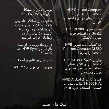
HPE ProLiant Compute
برطرف کردن مشکل
DL580 Gen12 در
درایوهای SSD NVMe
دیتاسنترهای دولتی | امنیت و
شانزدهمین سالگرد تأسیس
کارایی
شرکت آداک فناوری مانیا و
قیمت سرور HPE DL380
گرامیداشت روز زمین با
Gen12 و راهنمای خرید
کاشت ۵۰ نهال و آزادی
بهترین کانفیگ
زندانیان جرائم غیرعمد
چه کسانی باید سرور HPE
در رویداد رونمایی از نسل
ProLiant Compute DL580
یازدهم HPE Synergy چه
Gen12 را بخرند؟
گذشت؟
بهترین کانفیگ HPE DL380
همایش روز فناوری اطلاعات
Gen12 برای AI؛ راهنمای
بروزرسانی مهم در DellEmc
انتخاب سرور قدرتمند برای
هوش مصنوعی
قیمت کارت گرافیک NVIDIA
H200 NVL | عوامل مؤثر بر
قیمت + استعلام خرید ۱۴۰۵
لینک های مفید