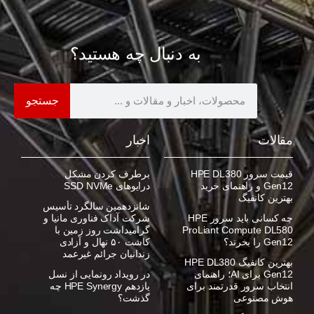
به دنبال چه هستید؟
جستجو
مقالات
اخبار
قیمت سرور HPE DL380
برطرف کردن مشکل
Gen12 و راهنمای خرید
درایوهای SSD NVMe
بهترین کانفیگ
شانزدهمین سالگرد تأسیس
چه کسانی باید سرور HPE
شرکت آداک فناوری مانیا و
ProLiant Compute DL580
گرامیداشت روز زمین با
Gen12 را بخرند؟
کاشت ۵۰ نهال و آزادی
زندانیان جرائم غیرعمد
بهترین کانفیگ HPE DL380
Gen12 برای AI؛ راهنمای
در رویداد رونمایی از نسل
انتخاب سرور قدرتمند برای
یازدهم HPE Synergy چه
هوش مصنوعی
گذشت؟