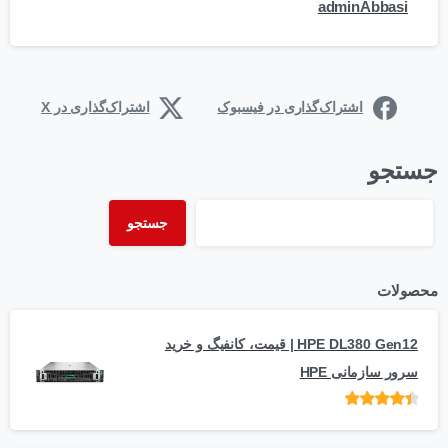
adminAbbasi
اشتراک‌گذاری در فیسبوک
اشتراک‌گذاری در X
جستجو
جستجو
محصولات
HPE DL380 Gen12 | قیمت، کانفیگ و خرید
سرور سازمانی HPE
امتیاز
از 5