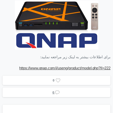
برای اطلاعات بیشتر به لینک زیر مراجعه نمایید:
https://www.qnap.com/i/useng/product/model.php?II=222
0
0