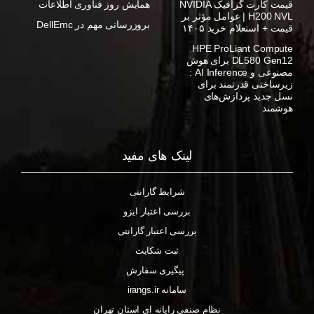
قیمت کارت گرافیک NVIDIA
همایش روز فناوری اطلاعات
H200 NVL | عوامل مؤثر بر
بروزرسانی مهم در DellEmc
قیمت + استعلام خرید ۱۴۰۵
HPE ProLiant Compute
DL580 Gen12 برای هوش
مصنوعی و AI Inference :
زیرساختی قدرتمند برای
نسل جدید پردازش‌های
هوشمند
لینک های مفید
شرایط گارانتی
بررسی اعتبار ایزو
بررسی اعتبار گارانتی
ثبت شکایت
پیگیری سفارش
سامانه irangs.ir
نظام صنفی رایانه ای استان تهران