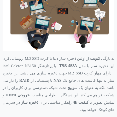
به تازگی
کیونپ
از اولین ذخیره ساز دنیا با کارت M.2 SSD رونمایی کرد.
این ذخیره ساز با مدل
TBS-453A
با پردازشگر intel Celeron N3150
دارای چهار کارت M.2 SSD جهت ذخیره سازی می باشد. این ذخیره
ساز نه تنها قابلیت های جامع یک
NAS
با پشتیبانی از
RAID
را دار می
باشد بلکه به عنوان یک
سوییچ
تحت شبکه دسترسی برای کاربران را در
شبکه ، فراهم می کند. این دستگاه با طراحی مناسب ،
خروجی HDMI
و
نمایش تصویر با
کیفیت
4k
راهکار مناسبی برای
ذخیره ساز
در سازمان
های کوچک خواهد بود.