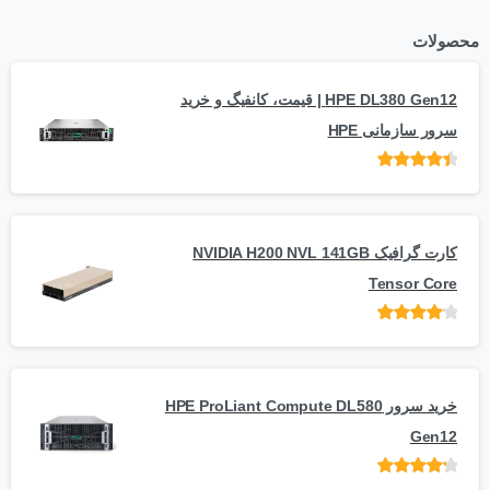
محصولات
HPE DL380 Gen12 | قیمت، کانفیگ و خرید
سرور سازمانی HPE
امتیاز
از 5
کارت گرافیک NVIDIA H200 NVL 141GB
Tensor Core
امتیاز
از
5
خرید سرور HPE ProLiant Compute DL580
Gen12
امتیاز
از 5