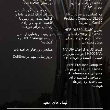
Gen12 و راهنمای خرید
درایوهای SSD NVMe
بهترین کانفیگ
شانزدهمین سالگرد تأسیس
چه کسانی باید سرور HPE
شرکت آداک فناوری مانیا و
ProLiant Compute DL580
گرامیداشت روز زمین با
Gen12 را بخرند؟
کاشت ۵۰ نهال و آزادی
زندانیان جرائم غیرعمد
بهترین کانفیگ HPE DL380
Gen12 برای AI؛ راهنمای
در رویداد رونمایی از نسل
انتخاب سرور قدرتمند برای
یازدهم HPE Synergy چه
هوش مصنوعی
گذشت؟
قیمت کارت گرافیک NVIDIA
همایش روز فناوری اطلاعات
H200 NVL | عوامل مؤثر بر
بروزرسانی مهم در DellEmc
قیمت + استعلام خرید ۱۴۰۵
HPE ProLiant Compute
DL580 Gen12 برای هوش
مصنوعی و AI Inference :
زیرساختی قدرتمند برای
نسل جدید پردازش‌های
هوشمند
لینک های مفید