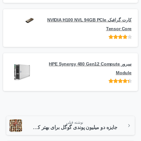
کارت گرافیک NVIDIA H100 NVL 94GB PCIe
Tensor Core
امتیاز
از
5
سرور HPE Synergy 480 Gen12 Compute
Module
امتیاز
از 5
نوشته قبلی
جایزه دو میلیون پوندی گوگل برای بهتر کردن جهان