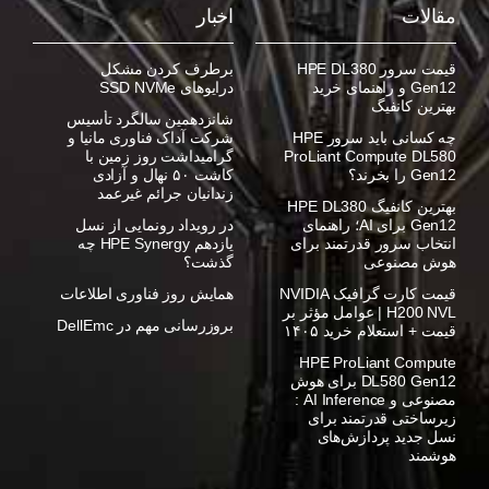
مقالات
اخبار
قیمت سرور HPE DL380
برطرف کردن مشکل
Gen12 و راهنمای خرید
درایوهای SSD NVMe
بهترین کانفیگ
شانزدهمین سالگرد تأسیس
چه کسانی باید سرور HPE
شرکت آداک فناوری مانیا و
ProLiant Compute DL580
گرامیداشت روز زمین با
Gen12 را بخرند؟
کاشت ۵۰ نهال و آزادی
زندانیان جرائم غیرعمد
بهترین کانفیگ HPE DL380
Gen12 برای AI؛ راهنمای
در رویداد رونمایی از نسل
انتخاب سرور قدرتمند برای
یازدهم HPE Synergy چه
هوش مصنوعی
گذشت؟
قیمت کارت گرافیک NVIDIA
همایش روز فناوری اطلاعات
H200 NVL | عوامل مؤثر بر
بروزرسانی مهم در DellEmc
قیمت + استعلام خرید ۱۴۰۵
HPE ProLiant Compute
DL580 Gen12 برای هوش
مصنوعی و AI Inference :
زیرساختی قدرتمند برای
نسل جدید پردازش‌های
هوشمند