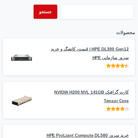
جستجو
محصولات
HPE DL380 Gen12 | قیمت، کانفیگ و خرید
سرور سازمانی HPE
امتیاز
از 5
کارت گرافیک NVIDIA H200 NVL 141GB
Tensor Core
امتیاز
از
5
خرید سرور HPE ProLiant Compute DL580