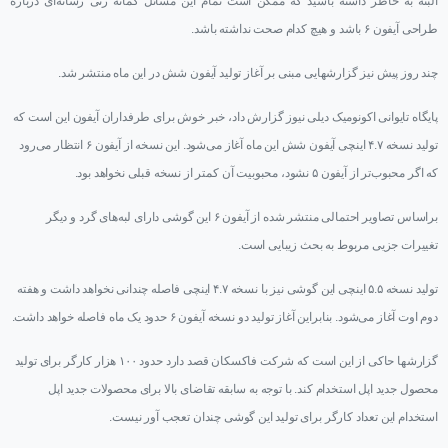
البته به خاطر داشته باشید که ممکن است تمام این مسائل گمانه زنی رسانه‌ای درباره
طراحی آیفون ۶ باشد و هیچ کدام صحت نداشته باشد.
چند روز پیش نیز گزارشهایی مبنی بر آغاز تولید آیفون شش در این ماه منتشر ‌شد.
پایگاه تایوانی اکونومیک دیلی نیوز گزارش داد، خبر خوش برای طرفداران آیفون این است که
تولید نسخه ۴.۷ اینچی آیفون شش این ماه آغاز می‌شود. این نسخه از آیفون ۶ انتظار می‌رود
که اگر محبوب‌تر از آیفون ۵ نشود، محبوبیت آن کمتر از نسخه قبلی نخواهد بود.
براساس تصاویر احتمالی منتشر شده از آیفون ۶ این گوشی دارای لبه‌های گرد و دیگر
تغییرات جزیی مربوط به بحث زیبایی است.
تولید نسخه ۵.۵ اینچی این گوشی نیز با نسخه ۴.۷ اینچی فاصله چندانی نخواهد داشت و هفته
دوم اوت آغاز می‌شود. بنابراین آغاز تولید دو نسخه آیفون ۶ حدود یک ماه فاصله خواهد داشت.
گزارشها حاکی از این است که شرکت فاکسکان قصد دارد حدود ۱۰۰ هزار کارگر برای تولید
محصول جدید اپل استخدام کند. با توجه به سابقه تقاضای بالا برای محصولات جدید اپل
استخدام این تعداد کارگر برای تولید این گوشی چندان تعجب آور نیست.