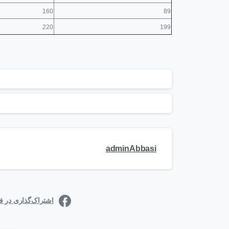
160
89
220
199
adminAbbasi
اشتراک‌گذاری در 