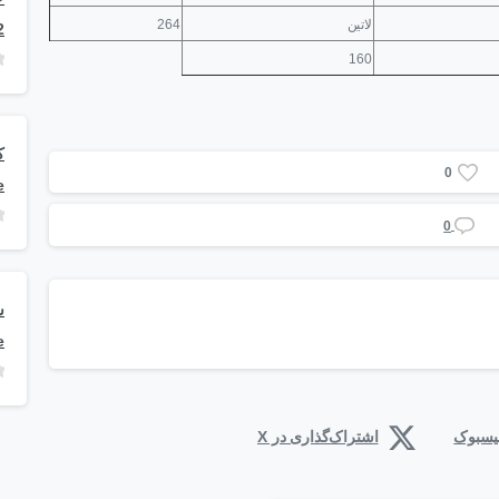
لاتین
264
2
160
0
e
0
e
فیسبوک
اشتراک‌گذاری در X