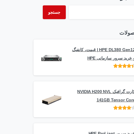
جستجو
ولات
HPE DL380 Gen12 | قیمت، کانفیگ
 خرید سرور سازمانی HPE
امتیاز
از 5
کارت گرافیک NVIDIA H200 NVL
141GB Tensor Cor
امتیاز
از
5
خرید سرور HPE ProLiant