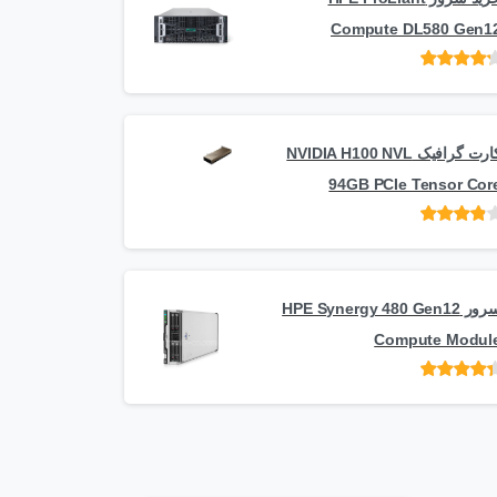
Compute DL580 Gen1
امتیاز
از 5
کارت گرافیک NVIDIA H100 NVL
94GB PCIe Tensor Cor
امتیاز
از
5
سرور HPE Synergy 480 Gen12
Compute Modul
امتیاز
از 5