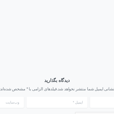
اخبار
دهمین سالگرد تأسیس
 آداک فناوری مانیا و
در رویداد رونمایی از نسل
یداشت روز زمین با کاشت
یازدهم HPE Synergy چه
 نهال و آزادی زندانیان جرائم
گذشت؟
مد
یبهشت ۳, ۱۴۰۴
تیر ۴, ۱۴۰۳
دیدگاه بگذارید
شانی ایمیل شما منتشر نخواهد شد.فیلدهای الزامی با * مشخص شده‌اند
ایمیل
*
وب‌سایت