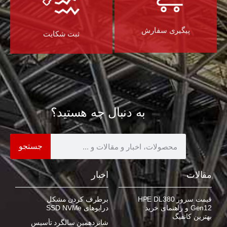
پیگیری سفارش
ثبت شکایت
به دنبال چه هستید؟
جستجو
مقالات
اخبار
قیمت سرور HPE DL380
برطرف کردن مشکل
Gen12 و راهنمای خرید
درایوهای SSD NVMe
بهترین کانفیگ
شانزدهمین سالگرد تأسیس