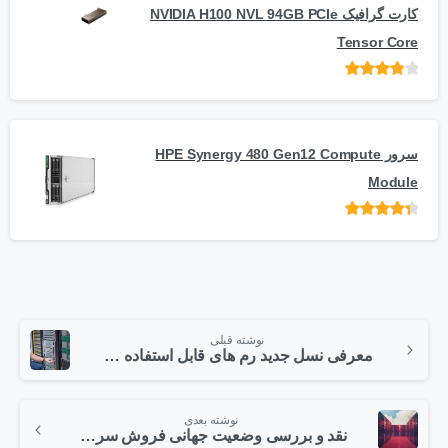
کارت گرافیک NVIDIA H100 NVL 94GB PCIe
Tensor Core
امتیاز
از
5
سرور HPE Synergy 480 Gen12 Compute
Module
امتیاز
از 5
نوشته قبلی
معرفی نسل جدید رم های قابل استفاده در سیستم های ذخیره سازی اچ پی ای
نوشته بعدی
نقد و بررسی وضعیت جهانی فروش سرور در سال 2018