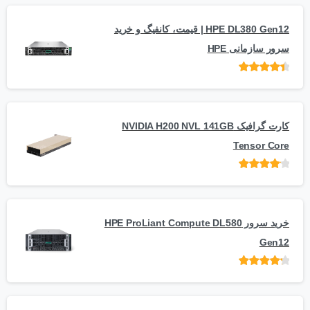
HPE DL380 Gen12 | قیمت، کانفیگ و خرید
سرور سازمانی HPE
امتیاز
از 5
کارت گرافیک NVIDIA H200 NVL 141GB
Tensor Core
امتیاز
از
5
خرید سرور HPE ProLiant Compute DL580
Gen12
امتیاز
از 5