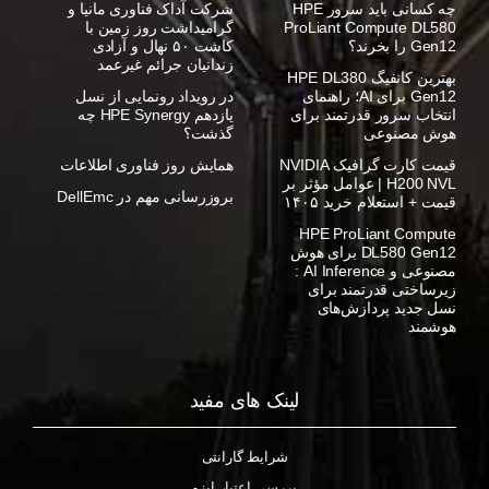
چه کسانی باید سرور HPE
شرکت آداک فناوری مانیا و
ProLiant Compute DL580
گرامیداشت روز زمین با
Gen12 را بخرند؟
کاشت ۵۰ نهال و آزادی
زندانیان جرائم غیرعمد
بهترین کانفیگ HPE DL380
Gen12 برای AI؛ راهنمای
در رویداد رونمایی از نسل
انتخاب سرور قدرتمند برای
یازدهم HPE Synergy چه
هوش مصنوعی
گذشت؟
قیمت کارت گرافیک NVIDIA
همایش روز فناوری اطلاعات
H200 NVL | عوامل مؤثر بر
بروزرسانی مهم در DellEmc
قیمت + استعلام خرید ۱۴۰۵
HPE ProLiant Compute
DL580 Gen12 برای هوش
مصنوعی و AI Inference :
زیرساختی قدرتمند برای
نسل جدید پردازش‌های
هوشمند
لینک های مفید
شرایط گارانتی
بررسی اعتبار ایزو