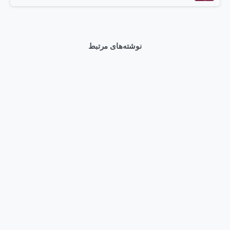
نوشته‌های مرتبط
0
اخبار
برطرف کردن مشکل درایوهای SSD NVMe