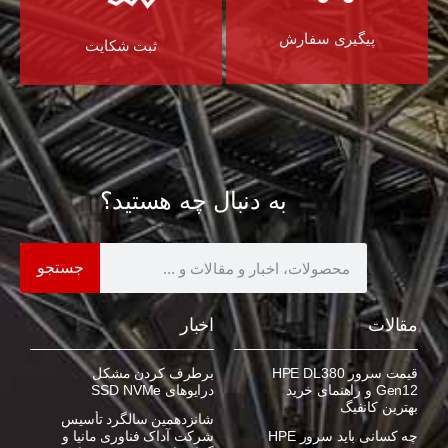
پیگیری سفارش
ثبت شکایت
به دنبال چه هستید؟
جستجو
مقالات
اخبار
قیمت سرور HPE DL380
برطرف کردن مشکل
Gen12 و راهنمای خرید
درایوهای SSD NVMe
بهترین کانفیگ
شانزدهمین سالگرد تأسیس
چه کسانی باید سرور HPE
شرکت آداک فناوری مانیا و