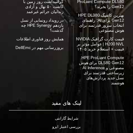
ProLiant Compute DL580
گرامیداشت روز زمین با
Gen12 را بخرند؟
کاشت ۵۰ نهال و آزادی
زندانیان جرائم غیرعمد
بهترین کانفیگ HPE DL380
Gen12 برای AI؛ راهنمای
در رویداد رونمایی از نسل
انتخاب سرور قدرتمند برای
یازدهم HPE Synergy چه
هوش مصنوعی
گذشت؟
قیمت کارت گرافیک NVIDIA
همایش روز فناوری اطلاعات
H200 NVL | عوامل مؤثر بر
بروزرسانی مهم در DellEmc
قیمت + استعلام خرید ۱۴۰۵
HPE ProLiant Compute
DL580 Gen12 برای هوش
مصنوعی و AI Inference :
زیرساختی قدرتمند برای
نسل جدید پردازش‌های
هوشمند
لینک های مفید
شرایط گارانتی
بررسی اعتبار ایزو