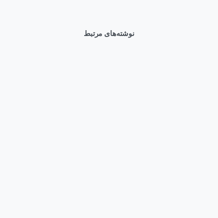
نوشته‌های مرتبط
0
اخبار
برطرف کردن مشکل درایوهای SSD NVMe
آبان ۱۴, ۱۴۰۴