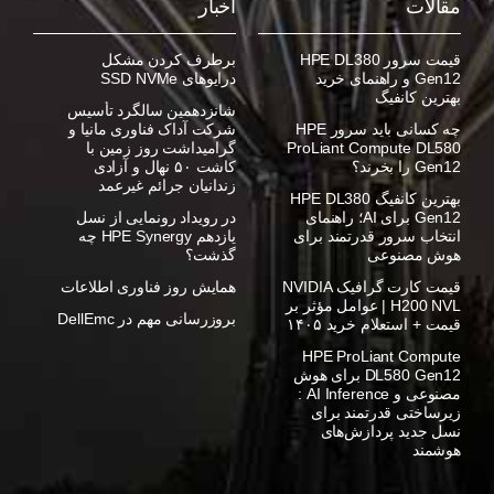
مقالات
اخبار
قیمت سرور HPE DL380
برطرف کردن مشکل
Gen12 و راهنمای خرید
درایوهای SSD NVMe
بهترین کانفیگ
شانزدهمین سالگرد تأسیس
چه کسانی باید سرور HPE
شرکت آداک فناوری مانیا و
ProLiant Compute DL580
گرامیداشت روز زمین با
Gen12 را بخرند؟
کاشت ۵۰ نهال و آزادی
زندانیان جرائم غیرعمد
بهترین کانفیگ HPE DL380
Gen12 برای AI؛ راهنمای
در رویداد رونمایی از نسل
انتخاب سرور قدرتمند برای
یازدهم HPE Synergy چه
هوش مصنوعی
گذشت؟
قیمت کارت گرافیک NVIDIA
همایش روز فناوری اطلاعات
H200 NVL | عوامل مؤثر بر
بروزرسانی مهم در DellEmc
قیمت + استعلام خرید ۱۴۰۵
HPE ProLiant Compute
DL580 Gen12 برای هوش
مصنوعی و AI Inference :
زیرساختی قدرتمند برای
نسل جدید پردازش‌های
هوشمند