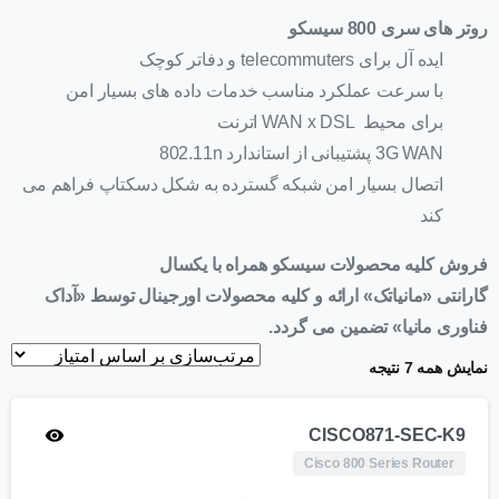
روتر های سری 800 سیسکو
ایده آل برای
telecommuters
و دفاتر کوچک
با سرعت عملکرد مناسب خدمات داده های بسیار امن
برای
محیط WAN x DSL اترنت
3G WAN
پشتیبانی از استاندارد 802.11n
اتصال بسیار امن شبکه گسترده به شکل دسکتاپ فراهم می
کند
فروش کلیه محصولات سیسکو همراه با یکسال
گارانتی «مانیاتک» ارائه و کلیه محصولات اورجینال توسط «آداک
فناوری مانیا» تضمین می گردد.
نمایش همه 7 نتیجه
CISCO871-SEC-K9
Cisco 800 Series Router