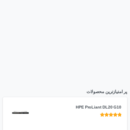
زیر چتر مانیاسرویس
آشنایی بیشتر
پر امتیازترین محصولات
HPE ProLiant DL20 G10
 5