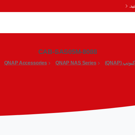
د.
CAB-SAS05M-8088
کیونپ (QNAP)
QNAP NAS Series
QNAP Accessories