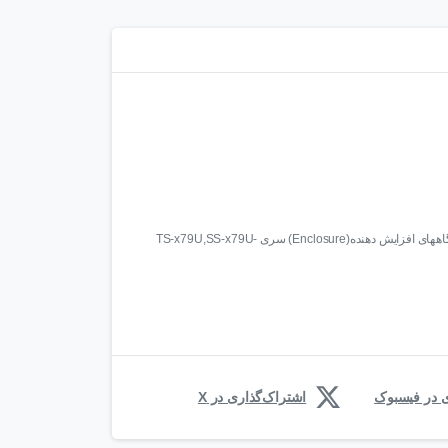
کابل 5 متری SAS جهت اتصال به دستگاههای افزایش دهنده(Enclosure) سری TS-x79U,SS-x79U-
ی در فیسبوک
اشتراک‌گذاری در X