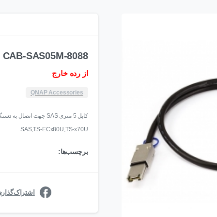
CAB-SAS05M-8088
از رده خارج
QNAP Accessories
SAS,TS-ECx80U,TS-x70U
برچسب‌ها:
اشتراک‌گذار