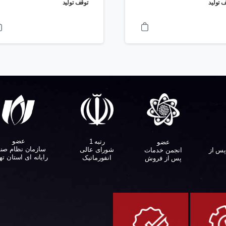
 تولید
توقف تولید
عضو
رتبه 1
عضو
سازمان نظام صن
شورای عالی
پس از
انجمن خدمات
رایانه ای استان ته
انفورماتیک
پس از فروش