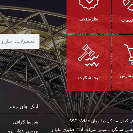
نظرسنجی
خدمات
سفارش
ثبت شکایت
لینک های مفید
ردن مشکل درایوهای SSD NVMe
شرایط گارانتی
مین سالگرد تأسیس شرکت آداک فناوری مانیا و
بررسی اعتبار ایزو