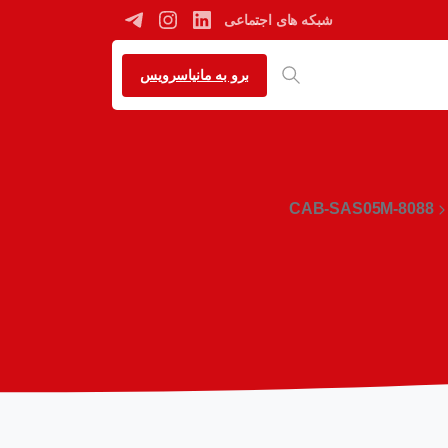
شبکه های اجتماعی
برو به مانیاسرویس
CAB-SAS05M-8088