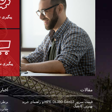
پیگیری 
پیگیری 
مقالات
اخبار
قیمت سرور HPE DL380 Gen12 و راهنمای خرید
برطرف ک
بهترین کانفیگ
شانزده