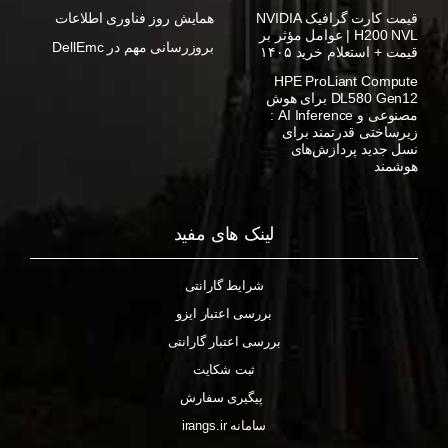
قیمت کارت گرافیک NVIDIA
همایش روز فناوری اطلاعات
H200 NVL | عوامل مؤثر بر
بروزرسانی مهم در DellEmc
قیمت + استعلام خرید ۱۴۰۵
HPE ProLiant Compute
DL580 Gen12 برای هوش
مصنوعی و AI Inference :
زیرساختی قدرتمند برای
نسل جدید پردازش‌های
هوشمند
لینک های مفید
شرایط گارانتی
بررسی اعتبار ایزو
بررسی اعتبار گارانتی
ثبت شکایت
پیگیری سفارش
سامانه irangs.ir