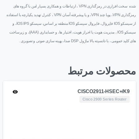
شده سخت افزاری در رمزگذاری VPN ، ارتباطات و همکاری بسیار امن با گروه های
رمزگذاری VPN، پویا چند VPN، و یا پیشرفته آسان VPN ، کنترل تهدید یکپارچه با استفاده
از سیسکو IOS فایروال، فایروال سیسکو IOS منطقه بر اساس، سیسکو IOS IPS، و
سیسکو IOS ، مدیریت هویت با احراز هویت، اختیار ها، و حسابداری (AAA)، و زیرساخت
های کلید عمومی ، با دانسیته بالا ماژول DSP صدا، بهینه سازی صوتی و تصویری .
محصولات مرتبط
CISCO2911-HSEC+/K9
Cisco 2900 Series Router