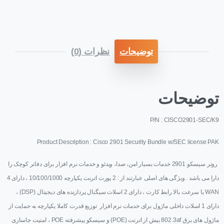
توضیحات
نظرات (0)
توضیحات
P/N : CISCO2901-SEC/K9
Product Description : Cisco 2901 Security Bundle w/SEC license PAK
روتر سیسکو 2901 خدمات بسیار امن، صدا، ویدئو و خدمات نرم افزار برای دفاتر کوچک را
دارا می باشد . ویژگی های اصلی عبارتند از : 2 پورت اترنت یکپارچه 10/100/1000 ، دارای 4
WAN با سرعت بالا رابط کارت ، دارای 2 اسلات سیگنال پردازنده های دیجیتال (DSP) ،
دارای 1 اسلات داخلی ماژول برای خدمات نرم افزار توزیع قدرت کاملا یکپارچه به حمایت از
ماژول های برق 802.3af بیش از اترنت (POE) و سیسکو پیشرفته POE ، امنیت جاسازی