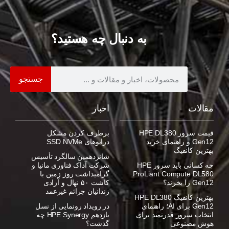
به دنبال چه هستید؟
جستجو
مقالات
اخبار
قیمت سرور HPE DL380
برطرف کردن مشکل
Gen12 و راهنمای خرید
درایوهای SSD NVMe
بهترین کانفیگ
شانزدهمین سالگرد تأسیس
چه کسانی باید سرور HPE
شرکت آداک فناوری مانیا و
ProLiant Compute DL580
گرامیداشت روز زمین با
Gen12 را بخرند؟
کاشت ۵۰ نهال و آزادی
زندانیان جرائم غیرعمد
بهترین کانفیگ HPE DL380
Gen12 برای AI؛ راهنمای
در رویداد رونمایی از نسل
انتخاب سرور قدرتمند برای
یازدهم HPE Synergy چه
هوش مصنوعی
گذشت؟