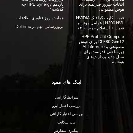
انتخاب سرور قدرتمند برای
یازدهم HPE Synergy چه
هوش مصنوعی
گذشت؟
قیمت کارت گرافیک NVIDIA
همایش روز فناوری اطلاعات
H200 NVL | عوامل مؤثر بر
بروزرسانی مهم در DellEmc
قیمت + استعلام خرید ۱۴۰۵
HPE ProLiant Compute
DL580 Gen12 برای هوش
مصنوعی و AI Inference :
زیرساختی قدرتمند برای
نسل جدید پردازش‌های
هوشمند
لینک های مفید
شرایط گارانتی
بررسی اعتبار ایزو
بررسی اعتبار گارانتی
ثبت شکایت
پیگیری سفارش