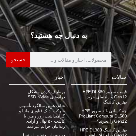
به دنبال چه هستید؟
جستجو
مقالات
اخبار
قیمت سرور HPE DL380
برطرف کردن مشکل
Gen12 و راهنمای خرید
درایوهای SSD NVMe
بهترین کانفیگ
شانزدهمین سالگرد تأسیس
چه کسانی باید سرور HPE
شرکت آداک فناوری مانیا و
ProLiant Compute DL580
گرامیداشت روز زمین با
Gen12 را بخرند؟
کاشت ۵۰ نهال و آزادی
زندانیان جرائم غیرعمد
بهترین کانفیگ HPE DL380
Gen12 برای AI؛ راهنمای
در رویداد رونمایی از نسل