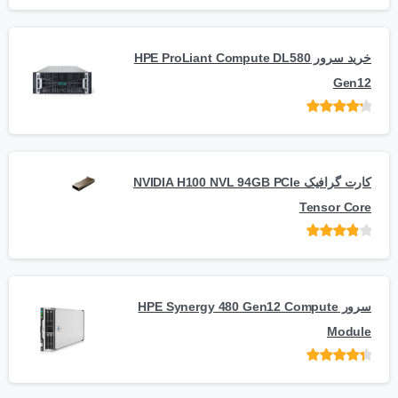
امتیاز
از
5
خرید سرور HPE ProLiant Compute DL580
Gen12
امتیاز
از 5
کارت گرافیک NVIDIA H100 NVL 94GB PCIe
Tensor Core
امتیاز
از
5
سرور HPE Synergy 480 Gen12 Compute
Module
امتیاز
از 5