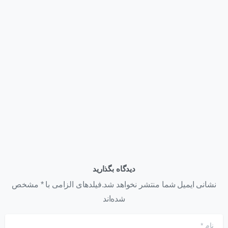
وبلاگ
قیمت کارت گرافیک NVIDIA H200 NVL | عوامل مؤثر بر قیمت
+ استعلام خرید ۱۴۰۵
تیر ۲۲, ۱۴۰۵
دیدگاه بگذارید
نشانی ایمیل شما منتشر نخواهد شد.فیلدهای الزامی با * مشخص
شده‌اند
نام
*