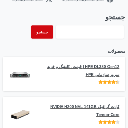
جستجو
جستجو
محصولات
HPE DL380 Gen12 | قیمت، کانفیگ و خرید
سرور سازمانی HPE
امتیاز
از 5
کارت گرافیک NVIDIA H200 NVL 141GB
Tensor Core