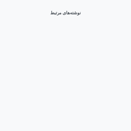
نوشته‌های مرتبط
0
Articles
وبلاگ
قیمت سرور HPE DL380 Gen12 و راهنمای خرید بهترین کانفیگ
مرداد ۱۱, ۱۴۰۵