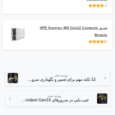
امتیاز
از
5
سرور HPE Synergy 480 Gen12 Compute
Module
امتیاز
از 5
نوشته قبلی
12 نکته مهم برای تعمیر و نگهداری سرور – نگهداری صحیح از سرور چگونه است؟
نوشته بعدی
عیب یابی در سرورهای HPE Proliant Gen10 – بخش دوم: اتصال از راه دور