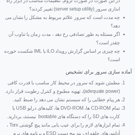
در این صورت در صورت لزوم، تنظیمات مناسب در ابزار راه
اندازی سرور (server setup utility) تغییر کردند؟
چه مدت است که سرور علائم مربوط به مشکل را نشان می
دهد؟
اگر مسئله به طور تصادفی رخ دهد ، مدت زمان یا تناوب آن
چقدر است؟
چه چیزی بر اساس گزارش رویداد iLO یا IML شکست خورده
است؟
آماده سازی سرور برای تشخیص
مطمئن شوید که سرور در محیط کار مناسب با قدرت کافی
(adequate power)، تهویه مطبوع و کنترل رطوبت قرار دارد.
هر پیام خطایی را که سیستم نشان می دهد را ضبط کنید.
تمام CD-ROM ها، DVD-ROM ها، کلیدهای درایو USB یا
کارت های SD را که دستگاه های bootable نیستند، بردارید.
تمام ابزارهای لازم را برای عیب یابی مانند پیچ ​​گوشتی Torx ،
آداپتورهای حلقه ای، بند مچ دست ESD و برنامه های نرم