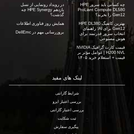
چه کسانی باید سرور HPE
در رویداد رونمایی از نسل
ProLiant Compute DL580
یازدهم HPE Synergy چه
Gen12 را بخرند؟
گذشت؟
بهترین کانفیگ HPE DL380
همایش روز فناوری اطلاعات
Gen12 برای AI؛ راهنمای
بروزرسانی مهم در DellEmc
انتخاب سرور قدرتمند برای
هوش مصنوعی
قیمت کارت گرافیک NVIDIA
H200 NVL | عوامل مؤثر بر
قیمت + استعلام خرید ۱۴۰۵
لینک های مفید
شرایط گارانتی
بررسی اعتبار ایزو
بررسی اعتبار گارانتی
ثبت شکایت
پیگیری سفارش