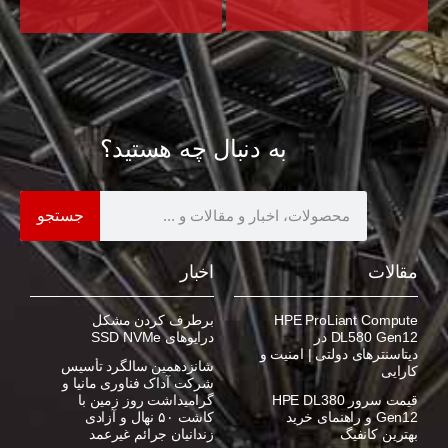
به دنبال چه هستید؟
جستجو
مقالات
اخبار
HPE ProLiant Compute
برطرف کردن مشکل
DL580 Gen12 در
درایوهای SSD NVMe
دیتاسنترهای دولتی | امنیت و
شانزدهمین سالگرد تأسیس
کارایی
شرکت آداک فناوری مانیا و
قیمت سرور HPE DL380
گرامیداشت روز زمین با
Gen12 و راهنمای خرید
کاشت ۵۰ نهال و آزادی
بهترین کانفیگ
زندانیان جرائم غیرعمد