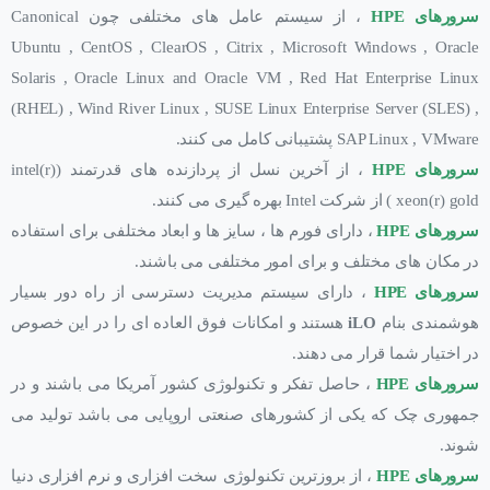
سرورهای HPE
، از سیستم عامل های مختلفی چون Canonical
Ubuntu , CentOS , ClearOS , Citrix ,
Microsoft Windows , Oracle
Solaris , Oracle Linux and Oracle VM , Red Hat Enterprise Linux
(RHEL) ,
Wind River Linux , SUSE Linux Enterprise Server (SLES) ,
SAP Linux , VMware پشتیبانی کامل می کنند.
سرورهای HPE
، از آخرین نسل از پردازنده های قدرتمند (intel(r)
xeon(r) gold ) از شرکت Intel بهره گیری می کنند.
سرورهای HPE
، دارای فورم ها ، سایز ها و ابعاد مختلفی برای استفاده
در مکان های مختلف و برای امور مختلفی می باشند.
سرورهای HPE
، دارای سیستم مدیریت دسترسی از راه دور بسیار
هوشمندی بنام
iLO
هستند و امکانات فوق العاده ای را در این خصوص
در اختیار شما قرار می دهند.
سرورهای HPE
، حاصل تفکر و تکنولوژی کشور آمریکا می باشند و در
جمهوری چک که یکی از کشورهای صنعتی اروپایی می باشد تولید می
شوند.
سرورهای HPE
، از بروزترین تکنولوژی سخت افزاری و نرم افزاری دنیا