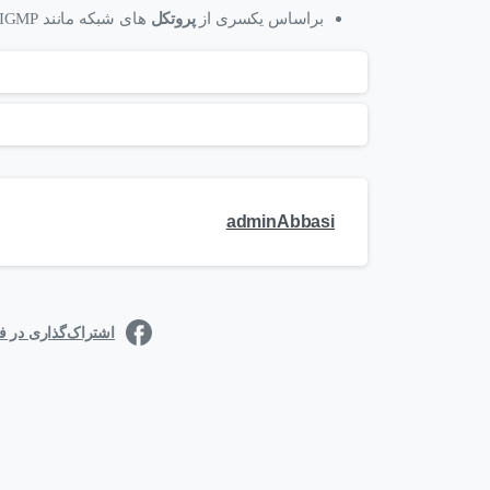
براساس یکسری از
پروتکل
های شبکه مانند ICMP,ospf,EIGRP,IGMP
adminAbbasi
اشتراک‌گذاری در 