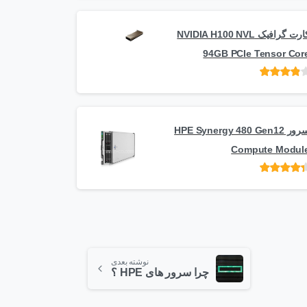
کارت گرافیک NVIDIA H100 NVL
94GB PCIe Tensor Cor
امتیاز
از
5
سرور HPE Synergy 480 Gen12
Compute Modul
امتیاز
از 5
نوشته بعدی
چرا سرور های HPE ؟