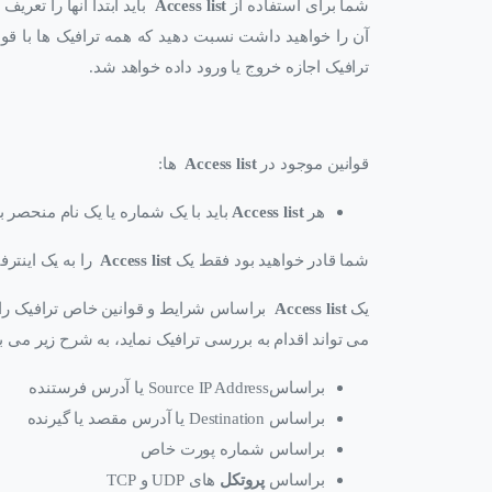
شما برای استفاده از
Access list
باید ابتدا آنها را تعریف
آن را خواهید داشت نسبت دهید که همه ترافیک ها با قو
ترافیک اجازه خروج یا ورود داده خواهد شد.
قوانین موجود در
Access list
ها:
هر
Access list
باید با یک شماره یا یک نام منحصر 
شما قادر خواهید بود فقط یک
Access list
را به یک اینترفیس Assign
یک
Access list
براساس شرایط و قوانین خاص ترافیک را Filter می کند که برخی از این پارامترها ک
می تواند اقدام به بررسی ترافیک نماید، به شرح زیر می ب
براساسSource IP Address یا آدرس فرستنده
براساس Destination یا آدرس مقصد یا گیرنده
براساس شماره پورت خاص
براساس
پروتکل
های UDP و TCP