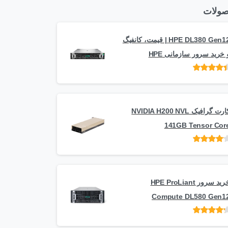
ولات
HPE DL380 Gen12 | قیمت، کانفیگ
 خرید سرور سازمانی HPE
امتیاز
از 5
کارت گرافیک NVIDIA H200 NVL
141GB Tensor Cor
امتیاز
از
5
خرید سرور HPE ProLiant
Compute DL580 Gen1
امتیاز
از 5