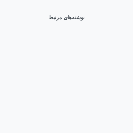
نوشته‌های مرتبط
0
Articles
وبلاگ
Arti
وبلاگ
بهترین کانفیگ HPE DL380
چه کسانی باید سرور HPE
Gen12 برای AI؛ راهنمای
ProLiant Compute D
انتخاب سرور قدرتمند برای