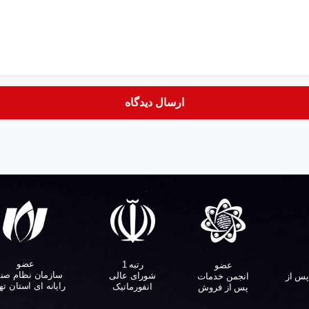
عضو
رتبه 1
عضو
سازمان نظام صن
شورای عالی
پس از
انجمن خدمات
رایانه ای استان ته
انفورماتیک
پس از فروش