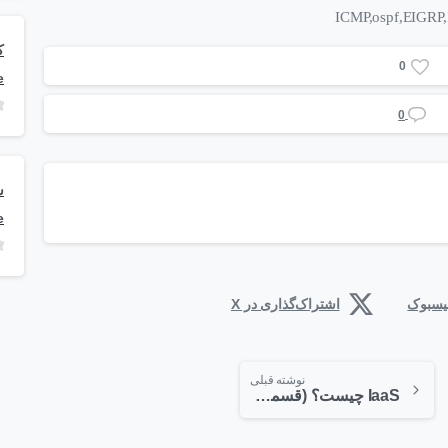
0
e
0
e
فیسبوک
اشتراک‌گذاری در X
نوشته قبلی
IaaS چیست؟ (قسمت دوم)