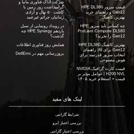
شرکت آداک فناوری مانیا و
قیمت سرور HPE DL380
گرامیداشت روز زمین با
Gen12 و راهنمای خرید
کاشت ۵۰ نهال و آزادی
بهترین کانفیگ
زندانیان جرائم غیرعمد
چه کسانی باید سرور HPE
در رویداد رونمایی از نسل
ProLiant Compute DL580
یازدهم HPE Synergy چه
Gen12 را بخرند؟
گذشت؟
بهترین کانفیگ HPE DL380
همایش روز فناوری اطلاعات
Gen12 برای AI؛ راهنمای
بروزرسانی مهم در DellEmc
انتخاب سرور قدرتمند برای
هوش مصنوعی
قیمت کارت گرافیک NVIDIA
H200 NVL | عوامل مؤثر بر
قیمت + استعلام خرید ۱۴۰۵
لینک های مفید
شرایط گارانتی
بررسی اعتبار ایزو
بررسی اعتبار گارانتی