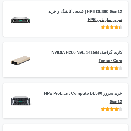
HPE DL380 Gen12 | قیمت، کانفیگ و خرید
سرور سازمانی HPE
امتیاز
از 5
کارت گرافیک NVIDIA H200 NVL 141GB
Tensor Core
امتیاز
از
5
خرید سرور HPE ProLiant Compute DL580
Gen12
امتیاز
از 5