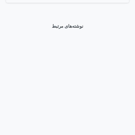
نوشته‌های مرتبط
0
اخبار
برطرف کردن مشکل درایوهای SSD NVMe