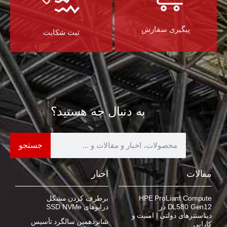
پیگیری سفارش
ثبت شکایت
به دنبال چه هستید؟
جستجو
مقالات
اخبار
HPE ProLiant Compute
برطرف کردن مشکل
DL580 Gen12 در
درایوهای SSD NVMe
دیتاسنترهای دولتی | امنیت و
شانزدهمین سالگرد تأسیس
کارایی