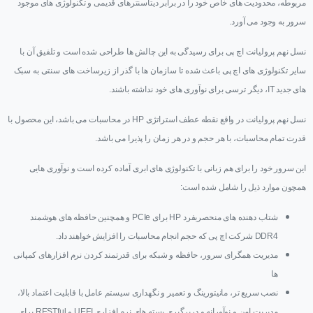
مربوطه، محدودیت های خاص خود را در برابر دیتاسنترهای قدیمی و تکنولوژی های موجود
سرور به وجود می آورد.
نسل نهم پرولیانت اچ پی برای رسیدگی به این چالش ها طراحی شده است و تلفیق آن با
سایر تکنولوژی های اچ پی باعث شده تا سازمان ها با گذر از زیرساخت های سنتی به سبک
های جدید IT، دیگر ترسی برای نوآوری های خود نداشته باشند.
نسل نهم پرولیانت در واقع نقطه عطف استراتژی HP در محاسبات می باشد، این محصول با
قدرت تمام محاسبات، با هر حجم و در هر زمان را پذیرا می باشد.
این سرور خود را برای هم زبانی با تکنولوژی های ابری آماده کرده است و نوآوری هایی
همچون موارد ذیل را شامل شده است:
شتاب دهنده های منحصربفرد HP برای PCIe و همچنین حافظه های هوشمند
DDR4 شرکت اچ پی که حجم انجام محاسبات را افزایش خواهند داد.
مدیریت همگرای سرور، حافظه و شبکه برای قدرتمند کردن نرم افزارهای کمپانی
ها
نصب سریع تر، مانیتورینگ و تعمیر و نگهداری سیستم عامل با قابلیت اعتماد بالا،
مدیریت امن و نوآورانه و دربرگیری بسته های نرم افزاری UEFI و RESTful برای