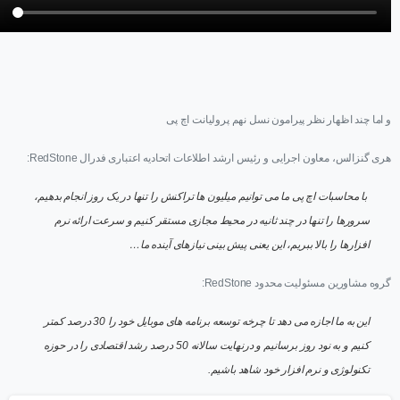
و اما چند اظهار نظر پیرامون نسل نهم پرولیانت اچ پی
هری گنزالس، معاون اجرایی و رئیس ارشد اطلاعات اتحادیه اعتباری فدرال RedStone:
با محاسبات اچ پی ما می توانیم میلیون ها تراکنش را تنها در یک روز انجام بدهیم،
سرورها را تنها در چند ثانیه در محیط مجازی مستقر کنیم و سرعت ارائه نرم
افزارها را بالا ببریم، این یعنی پیش بینی نیازهای آینده ما…
گروه مشاورین مسئولیت محدود RedStone:
این به ما اجازه می دهد تا چرخه توسعه برنامه های موبایل خود را 30 درصد کمتر
کنیم و به نود روز برسانیم و درنهایت سالانه 50 درصد رشد اقتصادی را در حوزه
تکنولوژی و نرم افزار خود شاهد باشیم.