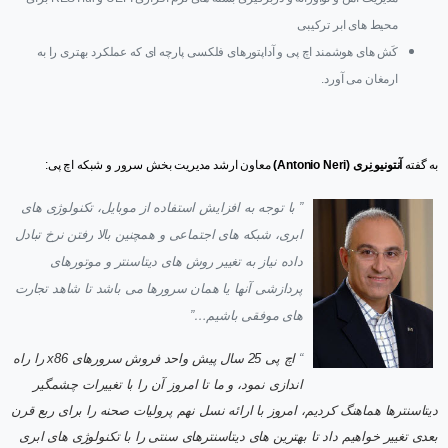
محیط های ابر ترکیبی
کَش های هوشمند اچ پی و آداپتورهای فلکسی پارچه ای که عملکرد بهتری را به
ارمغان می آورد.
به گفته
آنتونیو نِری (Antonio Neri)
معاون ارشد مدیریت بخش سرور و شبکه اچ پی:
” با توجه به افزایش استفاده از موبایل، تکنولوژی های
ابری، شبکه های اجتماعی و همچنین بالا رفتن نرخ تبادل
داده نیاز به تغییر روش های دیتاسنتر و موتورهای
پردازشی آنها یا همان سرورها می باشد تا شاهد تجارت
های موفقی باشیم…”
“
اچ پی 25 سال پیش واحد فروش سرورهای x86 را راه
اندازی نمود، و ما تا امروز آن را با تغییرات چشمگیر
دیتاسنترها هماهنگ کردیم، امروز با ارائه نسل نهم پرولیات صحنه را برای ربع قرن
بعدی تغییر خواهیم داد تا بهترین های دیتاسنترهای سنتی را با تکنولوژی های ابری